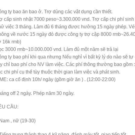
ng ty bao ăn bao ở. Trợ dùng các vật dụng cần thiết.
ợ cấp sinh nhật 7000 peso~3.300.000 vnd. Trợ cấp chi phí sin
ử việc 3 tháng. Làm đủ 6 tháng được hưởng 15 ngày phép. Vé 
ông về nước 15 ngày đó được công ty trợ cập 8000 rmb~26.40
ợ 16k rmb)
c 3000 rmb~10.000.000 vnd. Làm đủ một năm sẽ trả lại
ng ty bao phí khi qua nhưng Nếu nghỉ vì bất kỳ lý do nào sẽ tự 
y chỉ bao phí cho NV làm việc. Các phí thông thường bao gồm :
c chi phí cụ thể tùy thuộc thời gian làm việc và phát sinh.
ME: ca cố định 10h/ ngày (gồm giờ ăn ) . (12:00-22:00)
áng off 2 ngày. Phép năm 30 ngày.
ÊU CẦU:
Nam , nữ (19-30)
Tiếng trung thành thạo 4 kỹ năng, đánh máy tốt, giao tiếp tốt