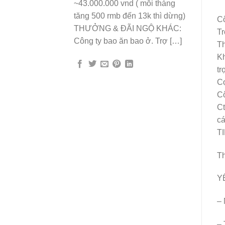
~43.000.000 vnd ( mỗi tháng
tăng 500 rmb đến 13k thì dừng)
Cô
THƯỞNG & ĐÃI NGỘ KHÁC:
Tr
Công ty bao ăn bao ở. Trợ […]
Th
Kh
tr
Cọ
Cô
Ct
cá
TI
Th
Y
– 
– 