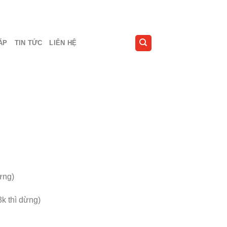
ÁP
TIN TỨC
LIÊN HỆ
ừng)
k thì dừng)