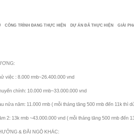
Ủ
CÔNG TRÌNH ĐANG THỰC HIỆN
DỰ ÁN ĐÃ THỰC HIỆN
GIẢI PH
ƯƠNG:
ử việc : 8.000 rmb~26.400.000 vnd
uyển chính: 10.000 rmb~33.000.000 vnd
u nửa năm: 11.000 rmb ( mỗi tháng tăng 500 rmb đến 11k thì d
m 2: 13k rmb ~43.000.000 vnd ( mỗi tháng tăng 500 rmb đến 13
HƯỞNG & ĐÃI NGỘ KHÁC: