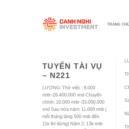
Skip
to
content
TRANG CH
L
TUYỂN TÀI VỤ
– N221
Th
Ch
LƯƠNG: Thử việc : 8.000
rmb~26.400.000 vnd Chuyển
Sa
chính: 10.000 rmb~33.000.000
vnd Sau nửa năm: 11.000 rmb (
Nă
mỗi tháng tăng 500 rmb đến
11k thì dừng) Năm 2: 13k rmb
T