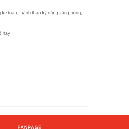
g kế toán, thành thạo kỹ năng văn phòng,
B hay
i
FANPAGE