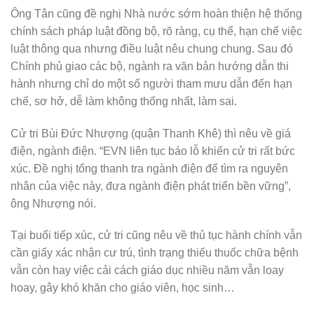
Ông Tân cũng đề nghị Nhà nước sớm hoàn thiện hệ thống
chính sách pháp luật đồng bộ, rõ ràng, cụ thể, hạn chế việc
luật thông qua nhưng điều luật nêu chung chung. Sau đó
Chính phủ giao các bộ, ngành ra văn bản hướng dẫn thi
hành nhưng chỉ do một số người tham mưu dẫn đến hạn
chế, sơ hở, dễ làm không thống nhất, làm sai.
Cử tri Bùi Đức Nhượng (quận Thanh Khê) thì nêu về giá
điện, ngành điện. “EVN liên tục báo lỗ khiến cử tri rất bức
xúc. Đề nghị tổng thanh tra ngành điện để tìm ra nguyên
nhân của việc này, đưa ngành điện phát triển bền vững”,
ông Nhượng nói.
Tại buổi tiếp xúc, cử tri cũng nêu về thủ tục hành chính vẫn
cần giấy xác nhận cư trú, tình trạng thiếu thuốc chữa bệnh
vẫn còn hay việc cải cách giáo dục nhiều năm vẫn loay
hoay, gây khó khăn cho giáo viên, học sinh…