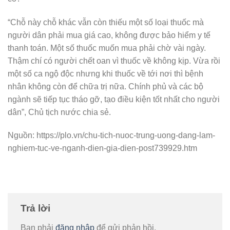
“Chỗ này chỗ khác vẫn còn thiếu một số loại thuốc mà
người dân phải mua giá cao, không được bảo hiểm y tế
thanh toán. Một số thuốc muốn mua phải chờ vài ngày.
Thậm chí có người chết oan vì thuốc về không kịp. Vừa rồi
một số ca ngộ độc nhưng khi thuốc về tới nơi thì bệnh
nhân không còn để chữa trị nữa. Chính phủ và các bộ
ngành sẽ tiếp tục tháo gỡ, tạo điều kiện tốt nhất cho người
dân”, Chủ tịch nước chia sẻ.
Nguồn: https://plo.vn/chu-tich-nuoc-trung-uong-dang-lam-
nghiem-tuc-ve-nganh-dien-gia-dien-post739929.htm
Trả lời
Bạn phải
đăng nhập
để gửi phản hồi.