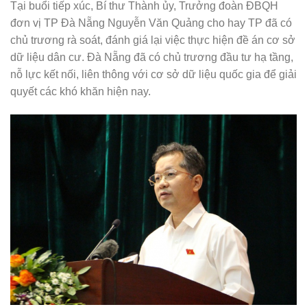
Tại buổi tiếp xúc, Bí thư Thành ủy, Trưởng đoàn ĐBQH
đơn vị TP Đà Nẵng Nguyễn Văn Quảng cho hay TP đã có
chủ trương rà soát, đánh giá lại việc thực hiện đề án cơ sở
dữ liệu dân cư. Đà Nẵng đã có chủ trương đầu tư hạ tầng,
nỗ lực kết nối, liên thông với cơ sở dữ liệu quốc gia để giải
quyết các khó khăn hiện nay.