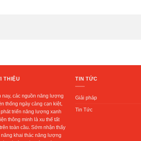
I THIỆU
TIN TỨC
n nay, các nguồn năng lượng
Giải pháp
ền thống ngày càng cạn kiệt,
Tin Tức
 phát triển năng lượng xanh
iện thông minh là xu thế tất
trên toàn cầu. Sớm nhận thấy
 năng khai thác năng lượng