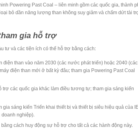
 minh Powering Past Coal – liên minh gồm các quốc gia, thành p
 loại bỏ dần năng lượng than không suy giảm và chấm dứt tài tr
tham gia hỗ trợ
u tư và các tiện ích có thể hỗ trợ bằng cách:
n điện than vào năm 2030 (các nước phát triển) hoặc 2040 (các
 máy điện than mới ở bất kỳ đâu; tham gia Powering Past Coal
rợ các quốc gia khác làm điều tương tự; tham gia sáng kiến ​​
 sáng kiến ​​Triển khai thiết bị và thiết bị siêu hiệu quả của I
c doanh nghiệp).
 bằng cách huy động sự hỗ trợ cho tất cả các hành động này.