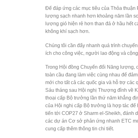
Để đáp ứng các mục tiêu của Thỏa thuận P
lượng sạch nhanh hơn khoảng năm lần so v
lượng gió hiện rẻ hơn than đá ở hầu hết c
không khí sạch hơn.
Chúng tôi cần đẩy nhanh quá trình chuyển
ích cho công việc, người lao động và cộng
Trong Hội đồng Chuyển đổi Năng lượng, các
toàn cầu đang làm việc cùng nhau để đảm 
mới cho tất cả các quốc gia và hỗ trợ các 
Sáu tháng sau Hội nghị Thượng đỉnh về 
thoại cấp Bộ trưởng lần thứ năm khẳng địn
của Hội nghị cấp Bộ trưởng là hợp tác để
tiến tới COP27 ở Sharm el-Sheikh, đánh dấ
các dự án Cơ sở phản ứng nhanh ETC mới 
cung cấp thêm thông tin chi tiết.