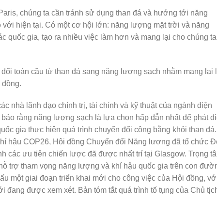
aris, chúng ta cần tránh sử dụng than đá và hướng tới năng
ới hiện tại. Có một cơ hội lớn: năng lượng mặt trời và năng
ác quốc gia, tạo ra nhiều việc làm hơn và mang lại cho chúng ta
 đổi toàn cầu từ than đá sang năng lượng sạch nhằm mang lại 
 đồng.
 nhà lãnh đạo chính trị, tài chính và kỹ thuật của ngành điện
bảo rằng năng lượng sạch là lựa chọn hấp dẫn nhất để phát đ
quốc gia thực hiện quá trình chuyển đổi công bằng khỏi than đá.
Khí hậu COP26, Hội đồng Chuyển đổi Năng lượng đã tổ chức Đ
h các ưu tiên chiến lược đã được nhất trí tại Glasgow. Trọng t
 hỗ trợ tham vọng năng lượng và khí hậu quốc gia trên con đườ
u một giai đoạn triển khai mới cho công việc của Hội đồng, vớ
đang được xem xét. Bản tóm tắt quá trình tố tụng của Chủ tịc