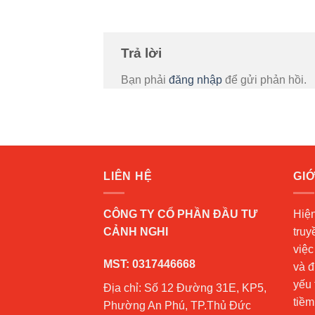
Trả lời
Bạn phải
đăng nhập
để gửi phản hồi.
LIÊN HỆ
GIỚ
CÔNG TY CỔ PHẦN ĐẦU TƯ
Hiệ
CẢNH NGHI
truy
việc
MST: 0317446668
và đ
yếu 
Địa chỉ: Số 12 Đường 31E, KP5,
tiềm
Phường An Phú, TP.Thủ Đức