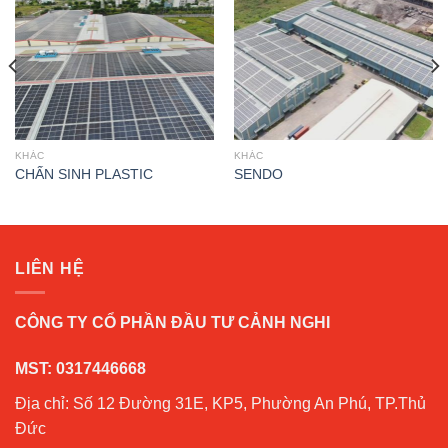
KHÁC
KHÁC
CHẤN SINH PLASTIC
SENDO
LIÊN HỆ
CÔNG TY CỔ PHẦN ĐẦU TƯ CẢNH NGHI
MST: 0317446668
Địa chỉ: Số 12 Đường 31E, KP5, Phường An Phú, TP.Thủ
Đức